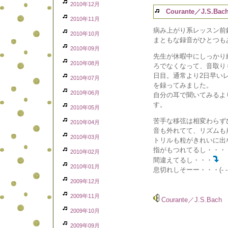
2010年12月
Courante／J.S.Bac
2010年11月
病み上がり系レッスン前録
2010年10月
まともな録音がひとつもあり
2010年09月
先生が休暇中にしっかり
2010年08月
ろでなくなって、音取り
日目。通常より2日早い
2010年07月
を録ってみました。
2010年06月
自分の耳で聞いてみるよ
す。
2010年05月
苦手な移弦は相変わらず
2010年04月
音も外れてて、リズムも
2010年03月
トリルも粒がきれいに出
指がもつれてるし・・・
2010年02月
間違えてるし・・・
2010年01月
息切れしそーー・・・(- -;
2009年12月
2009年11月
Courante／J.S.Bach
2009年10月
2009年09月