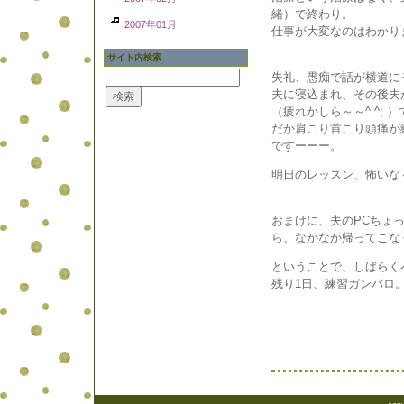
緒）で終わり。
2007年01月
仕事が大変なのはわかり
サイト内検索
失礼、愚痴で話が横道に
夫に寝込まれ、その後夫
（疲れかしら～～^ ^;
だか肩こり首こり頭痛が
ですーーー。
明日のレッスン、怖いな
おまけに、夫のPCちょ
ら、なかなか帰ってこな
ということで、しばらく不便
残り1日、練習ガンバロ