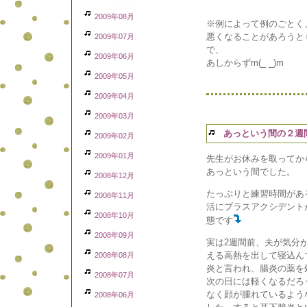
2009年08月
※例によって例のごとく
悪くなることがあろうと
2009年07月
で、
2009年06月
あしからずm(_ _)m
2009年05月
2009年04月
2009年03月
あっという間の２週
2009年02月
2009年01月
先生がお休みを取ってか
あっという間でした。
2008年12月
たっぷりと練習時間があ
2008年11月
活にプラスアクシデント
2008年10月
態です
2008年09月
実は2週間前、夫が気分
える高熱を出して寝込ん
2008年08月
炎と言われ、腸炎の薬を
2008年07月
次の日には軽くなるだろ
なく顔が腫れているよう
2008年06月