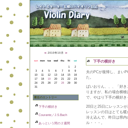
≪
2010年10月
≫
下手の横好き
sun
mon
tue
wed
thu
fri
sat
1
2
3
4
5
6
7
8
9
夫のPCが復帰し、まい
10
11
12
13
14
15
16
た。
17
18
19
20
21
22
23
24
25
26
27
28
29
30
ばいおりん、、、「好き
31
りますが、私の場合横槍
で、やはり下手の横好き
最近のエントリー
20日と25日にレッスン
下手の横好き
レッスンの日はとても暖
Courante／J.S.Bach
冷え込んで、昨日は県内
ル・・・。
あっという間の２週間