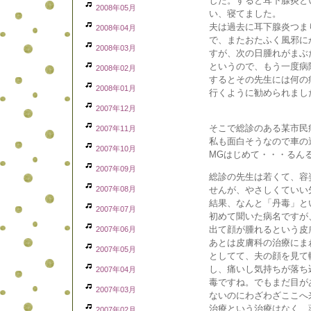
した。すると耳下腺炎と
2008年05月
い、寝てました。
夫は過去に耳下腺炎つま
2008年04月
で、またおたふく風邪に
2008年03月
すが、次の日腫れがまぶ
というので、もう一度病
2008年02月
するとその先生には何の
2008年01月
行くように勧められまし
2007年12月
そこで総診のある某市民
2007年11月
私も面白そうなので車の
2007年10月
MGはじめて・・・るん
2007年09月
総診の先生は若くて、容
2007年08月
せんが、やさしくていい
結果、なんと「丹毒」と
2007年07月
初めて聞いた病名ですが
出て顔が腫れるという皮
2007年06月
あとは皮膚科の治療にま
2007年05月
としてて、夫の顔を見て
し、痛いし気持ちが落ち
2007年04月
毒ですね。でもまだ目が
2007年03月
ないのにわざわざここへ
治療という治療はなく、
2007年02月