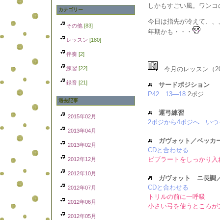
しかもすごい風。ワンコ
カテゴリー
今日は指先が冷えて、、
その他
[83]
年期かも・・・
レッスン
[180]
伴奏
[2]
練習
[22]
今月のレッスン（20
録音
[21]
サードポジション
P42 13―18
2ポジ
過去記事
運弓練習
2015年02月
2ポジから4ポジへ い
2013年04月
ガヴォット／ベッカ
2013年02月
CDと合わせる
ビブラートをしっかり入
2012年12月
2012年10月
ガヴォット ニ長調
CDと合わせる
2012年07月
トリルの前に一呼吸
2012年06月
小さい弓を使うところが
2012年05月