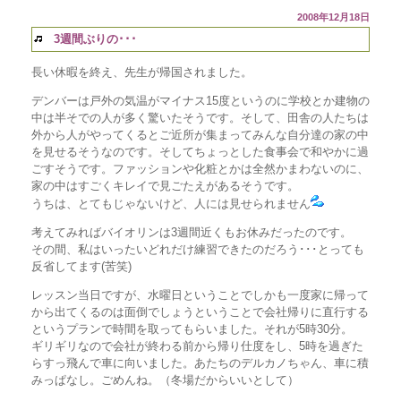
2008年12月18日
3週間ぶりの･･･
長い休暇を終え、先生が帰国されました。
デンバーは戸外の気温がマイナス15度というのに学校とか建物の
中は半そでの人が多く驚いたそうです。そして、田舎の人たちは
外から人がやってくるとご近所が集まってみんな自分達の家の中
を見せるそうなのです。そしてちょっとした食事会で和やかに過
ごすそうです。ファッションや化粧とかは全然かまわないのに、
家の中はすごくキレイで見ごたえがあるそうです。
うちは、とてもじゃないけど、人には見せられません
考えてみればバイオリンは3週間近くもお休みだったのです。
その間、私はいったいどれだけ練習できたのだろう･･･とっても
反省してます(苦笑)
レッスン当日ですが、水曜日ということでしかも一度家に帰って
から出てくるのは面倒でしょうということで会社帰りに直行する
というプランで時間を取ってもらいました。それが5時30分。
ギリギリなので会社が終わる前から帰り仕度をし、5時を過ぎた
らすっ飛んで車に向いました。あたちのデルカノちゃん、車に積
みっぱなし。ごめんね。（冬場だからいいとして）