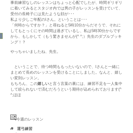
事前練習なしのレッスンはちょっと心配でしたが、時間ギリギリ
に着いてみるとスタジオ内では男の子がレッスンを受けていて、
受付の長椅子には見たような顔が･･･
私より少しご年配のIさん。ということは･･･
「何時からですか？」と尋ねると5時10分からだそうで、それに
してもとっくにその時間は過ぎているし、私は5時30分からです
から、もしかして（もう驚きませんが(^ ^;）先生のダブルブッキ
ング！？
やっちゃいましたね、先生。
ということで、待つ時間ももったいないので、Iさんと一緒に
まとめて長めのレッスンを受けることにしました。なんと、嬉し
い変則レッスン。
もちろん、この
嬉しい
と言う言葉の裏には、練習不足を一人集中
して絞られないで済むだろうという期待が込められております(^
^;ほほ
今週のレッスン
運弓練習