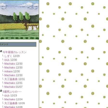
コメント
今年最後のレッスン
└
しずく
12/29
└
ゆみ
12/30
└
Machako
12/30
└
Machako
12/30
└
nobara
12/30
└
Machako
12/30
└
大工協奏曲
12/31
└
Machako
12/31
└
Machako
01/07
3週間ぶりの･･･
└
ゆみ
12/23
└
Machako
12/24
└
大工協奏曲
12/26
└
Machako
12/28