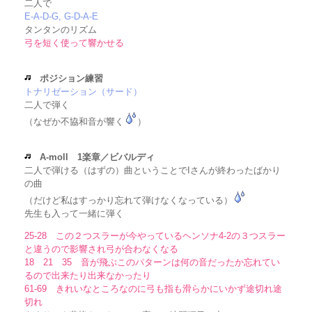
二人で
E-A-D-G, G-D-A-E
タンタンのリズム
弓を短く使って響かせる
ポジション練習
トナリゼーション（サード）
二人で弾く
（なぜか不協和音が響く
）
A-moll 1楽章／ビバルディ
二人で弾ける（はずの）曲ということでIさんが終わったばかり
の曲
（だけど私はすっかり忘れて弾けなくなっている）
先生も入って一緒に弾く
25-28 この２つスラーが今やっているヘンソナ4-2の３つスラー
と違うので影響され弓が合わなくなる
18 21 35 音が飛ぶこのパターンは何の音だったか忘れてい
るので出来たり出来なかったり
61-69 きれいなところなのに弓も指も滑らかにいかず途切れ途
切れ