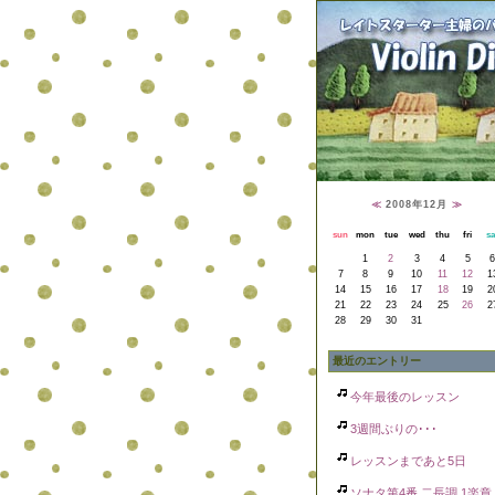
≪
2008年12月
≫
sun
mon
tue
wed
thu
fri
sa
1
2
3
4
5
6
7
8
9
10
11
12
1
14
15
16
17
18
19
2
21
22
23
24
25
26
2
28
29
30
31
最近のエントリー
今年最後のレッスン
3週間ぶりの･･･
レッスンまであと5日
ソナタ第4番 二長調 1楽章