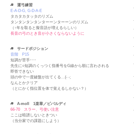
運弓練習
E-A-D-G, G-D-A-E
タカタカタッタのリズム
タンタンタンタンターーンターーンのリズム
（↑年を取ると擬音語が増えるらしい）
長音の弓のとき音が小さくならないように
サードポジション
音階 P15
短調が苦手･･･
先生に○短調のくっつく指番号をG線から順に言わされる
即答できない
頭の中で一度鍵盤が出てくる…(- -;
なんとかクリア
（とにかく指位置を体で覚えるしかない？）
A-moll 1楽章／ビバルディ
66-70 スラー、弓使い注意
ここは暗譜しないときつい
（当分家での課題にしよう）