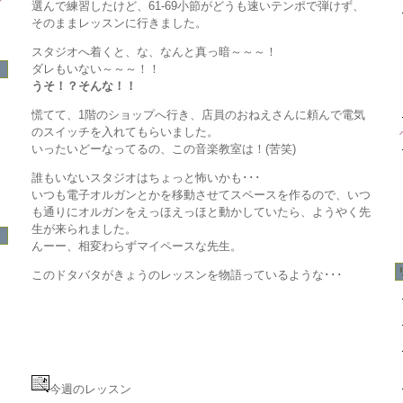
選んで練習したけど、61-69小節がどうも速いテンポで弾けず、
そのままレッスンに行きました。
スタジオへ着くと、な、なんと真っ暗～～～！
ダレもいない～～～！！
うそ！？そんな！！
慌てて、1階のショップへ行き、店員のおねえさんに頼んで電気
のスイッチを入れてもらいました。
いったいどーなってるの、この音楽教室は！(苦笑)
誰もいないスタジオはちょっと怖いかも･･･
いつも電子オルガンとかを移動させてスペースを作るので、いつ
も通りにオルガンをえっほえっほと動かしていたら、ようやく先
生が来られました。
んーー、相変わらずマイペースな先生。
このドタバタがきょうのレッスンを物語っているような･･･
今週のレッスン