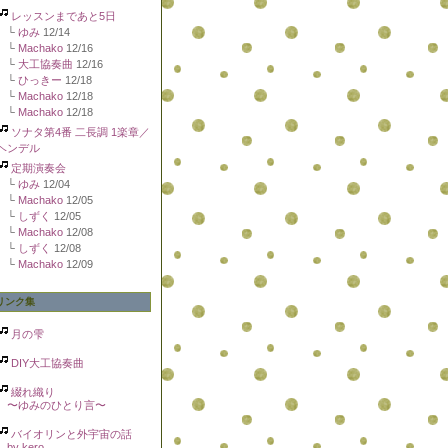
レッスンまであと5日
└
ゆみ
12/14
└
Machako
12/16
└
大工協奏曲
12/16
└
ひっきー
12/18
└
Machako
12/18
└
Machako
12/18
ソナタ第4番 二長調 1楽章／
ヘンデル
定期演奏会
└
ゆみ
12/04
└
Machako
12/05
└
しずく
12/05
└
Machako
12/08
└
しずく
12/08
└
Machako
12/09
リンク集
月の雫
DIY大工協奏曲
綴れ織り
〜ゆみのひとり言〜
バイオリンと外宇宙の話
by kero