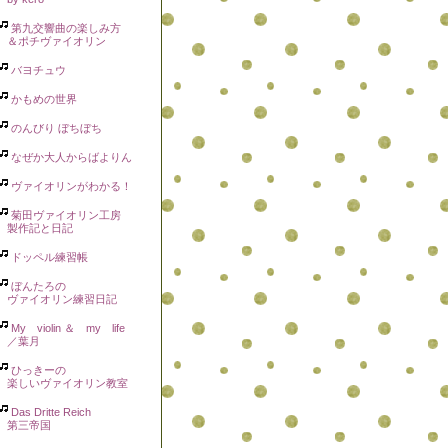
第九交響曲の楽しみ方
＆ポチヴァイオリン
バヨチュウ
かもめの世界
のんびり ぼちぼち
なぜか大人からばよりん
ヴァイオリンがわかる！
菊田ヴァイオリン工房
製作記と日記
ドッペル練習帳
ぼんたろの
ヴァイオリン練習日記
My violin ＆ my life
／葉月
ひっきーの
楽しいヴァイオリン教室
Das Dritte Reich
第三帝国