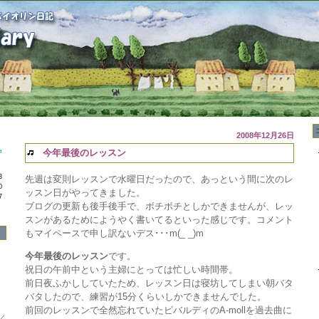
2008年12月26日
今年最後のレッスン
t
3
先週は変則レッスンで水曜日だったので、あっという間に次のレ
0
ッスン日がやってきました。
7
ブログの更新も後手後手で、ボチボチとしかできませんが、レッ
スンがあるためにようやく書いてるといった感じです。コメント
もマイペースで申し訳ないデス･･･m(_ _)m
今年最後のレッスン
です。
祝日の午前中という主婦にとっては忙しい時間帯。
前日夜ふかししていたため、レッスン日は寝坊してしまい朝バタ
バタしたので、練習が15分くらいしかできませんでした。
前回のレッスンで全然忘れていたビバルディのA-mollを過去曲に
／