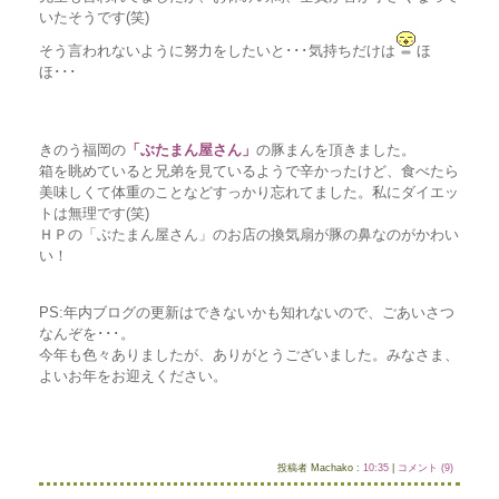
いたそうです(笑)
そう言われないように努力をしたいと･･･気持ちだけは
ほ
ほ･･･
きのう福岡の
「ぶたまん屋さん」
の豚まんを頂きました。
箱を眺めていると兄弟を見ているようで辛かったけど、食べたら
美味しくて体重のことなどすっかり忘れてました。私にダイエッ
トは無理です(笑)
ＨＰの「ぶたまん屋さん」のお店の換気扇が豚の鼻なのがかわい
い！
PS:年内ブログの更新はできないかも知れないので、ごあいさつ
なんぞを･･･。
今年も色々ありましたが、ありがとうございました。みなさま、
よいお年をお迎えください。
投稿者 Machako :
10:35
|
コメント (9)