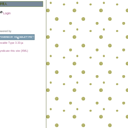
管理人
Login
owered by
vable Type 3.33-ja
yndicate this site (XML)