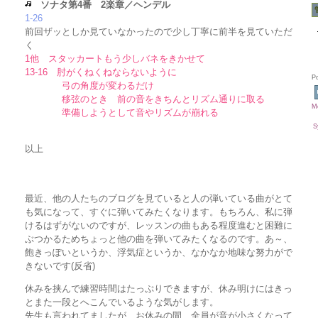
ソナタ第4番 2楽章／ヘンデル
1-26
前回ザッとしか見ていなかったので少し丁寧に前半を見ていただ
く
1他 スタッカートもう少しバネをきかせて
13-16 肘がくねくねならないように
P
弓の角度が変わるだけ
移弦のとき 前の音をきちんとリズム通りに取る
Mo
準備しようとして音やリズムが崩れる
S
以上
最近、他の人たちのブログを見ていると人の弾いている曲がとて
も気になって、すぐに弾いてみたくなります。もちろん、私に弾
けるはずがないのですが、レッスンの曲もある程度進むと困難に
ぶつかるためちょっと他の曲を弾いてみたくなるのです。あ～、
飽きっぽいというか、浮気症というか、なかなか地味な努力がで
きないです(反省)
休みを挟んで練習時間はたっぷりできますが、休み明けにはきっ
とまた一段とへこんでいるような気がします。
先生も言われてましたが、お休みの間、全員が音が小さくなって