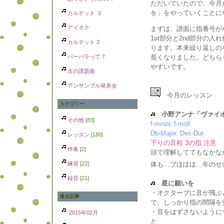
ただいていたので、今月
を」をやっていくことに
カルテット ３
アイネク
まずは、譜面に指番号が
1st部分と2nd部分の
カルテット 2
ります。本来繰り返しの
バーバラって？
長くなりました。どちら
やすいです。
次の課題曲
アンサンブル発表会
今月のレッスン
カテゴリー
小野アンナ「ヴァイ
その他
[83]
f-minor, f-moll.
Db-Major, Des-Dur.
レッスン
[180]
下りの音程 3の指 注意
伴奏
[2]
頭で理解しててもなかなか
練習
[22]
体も…ブほほほ…年のせ
録音
[21]
星に願いを
・オクターブに音が飛ぶ
過去記事
で、しっかり指の間隔を
・音をはずさないように
2015年02月
と