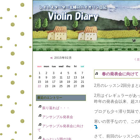
≪
2015年02月
《 
sun
mon
tue
wed
thu
fri
sat
1
2
3
4
5
6
7
春の発表会に向けて
8
9
10
11
12
13
14
15
16
17
18
19
20
21
2月のレッスン2回分まと
22
23
24
25
26
27
28
2月はイレギュラーがあっ
最近のエントリー
昨年の発表会以来、超ス
振り返れば・・・
ブログも少々滞り気味で、
アンサンブル発表会
寒いの苦手なので、この
アンサンブル発表会に向け
て
さて、前回のレッスンの
あっという間の1年